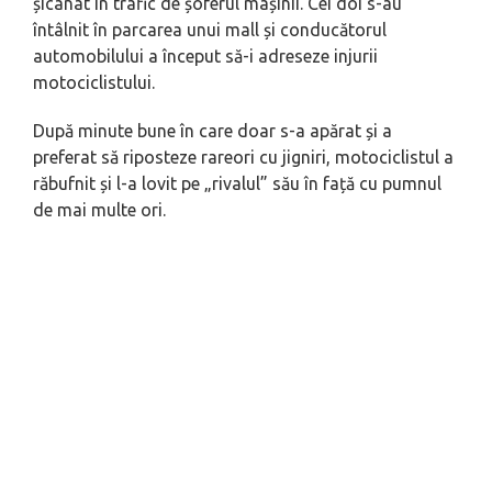
șicanat în trafic de șoferul mașinii. Cei doi s-au
întâlnit în parcarea unui mall și conducătorul
automobilului a început să-i adreseze injurii
motociclistului.
După minute bune în care doar s-a apărat și a
preferat să riposteze rareori cu jigniri, motociclistul a
răbufnit și l-a lovit pe „rivalul” său în față cu pumnul
de mai multe ori.