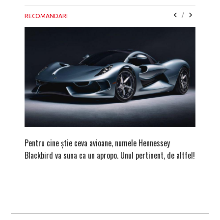
/
RECOMANDARI
Pentru cine știe ceva avioane, numele Hennessey
Prima s
Blackbird va suna ca un apropo. Unul pertinent, de altfel!
noua ed
Homma