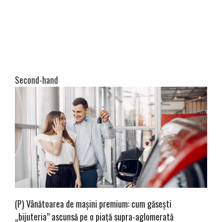
Second-hand
(P) Vânătoarea de mașini premium: cum găsești
„bijuteria” ascunsă pe o piață supra-aglomerată