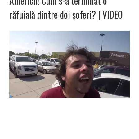
Americii! Cum s-a terminat o
răfuială dintre doi șoferi? | VIDEO