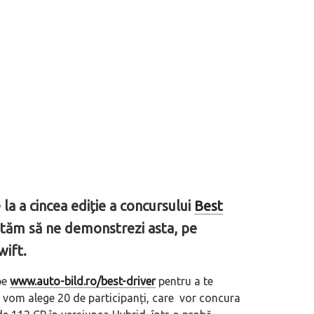
e la a cincea ediție a concursului
Best
nvităm să ne demonstrezi asta, pe
wift.
pe
www.auto-bild.ro/best-driver
pentru a te
ți vom alege 20 de participanți, care vor concura