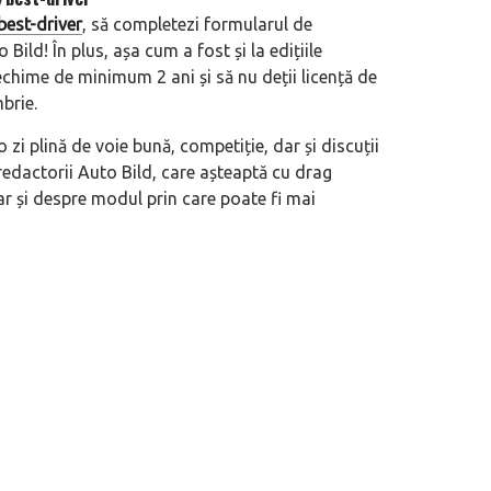
best-driver
, să completezi formularul de
o Bild! În plus, așa cum a fost și la edițiile
echime de minimum 2 ani și să nu deții licență de
brie.
o zi plină de voie bună, competiție, dar și discuții
redactorii Auto Bild, care așteaptă cu drag
ar și despre modul prin care poate fi mai