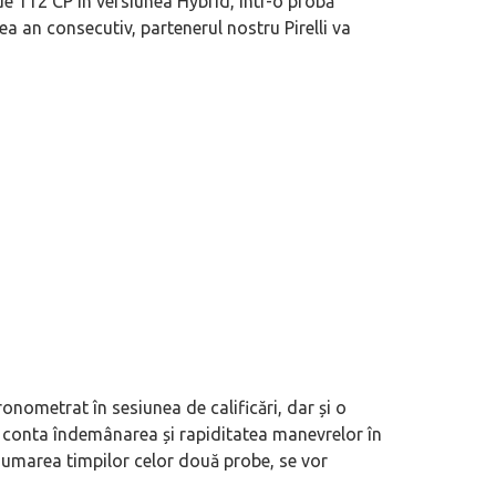
de 112 CP în versiunea Hybrid, într-o probă
a an consecutiv, partenerul nostru Pirelli va
ronometrat în sesiunea de calificări, dar și o
 conta îndemânarea și rapiditatea manevrelor în
n însumarea timpilor celor două probe, se vor