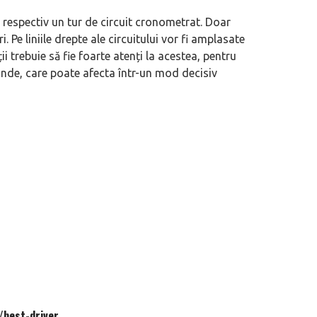
, respectiv un tur de circuit cronometrat. Doar
eva avioane, numele Hennessey
Prima sportivă cu motor central a mă
. Pe liniile drepte ale circuitului vor fi amplasate
ca un apropo. Unul pertinent, de
de noua ediție limitată Lamborghini 
i trebuie să fie foarte atenți la acestea, pentru
60° Hommage
nde, care poate afecta într-un mod decisiv
/best-driver