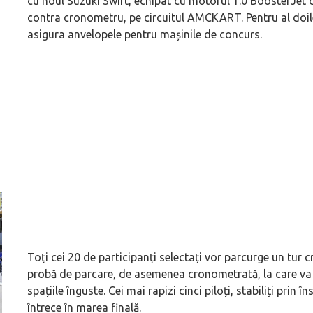
cu noul Suzuki Swift, echipat cu motorul 1.0 BoosterJet 
contra cronometru, pe circuitul AMCKART. Pentru al doile
asigura anvelopele pentru mașinile de concurs.
Toți cei 20 de participanți selectați vor parcurge un tur c
probă de parcare, de asemenea cronometrată, la care va
spațiile înguste. Cei mai rapizi cinci piloți, stabiliți pri
întrece în marea finală.