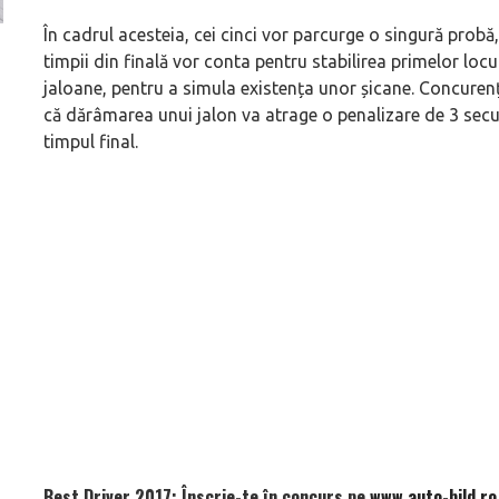
În cadrul acesteia, cei cinci vor parcurge o singură probă
Versiune MINI Countryman încă nelansată oficial, dată
Pentru cine știe c
timpii din finală vor conta pentru stabilirea primelor locuri
pe mâna fetelor în competiția off-road Rebelle Rally
Blackbird va suna 
jaloane, pentru a simula existența unor șicane. Concurenți
2026
altfel!
că dărâmarea unui jalon va atrage o penalizare de 3 secu
timpul final.
Best Driver 2017: Înscrie-te în concurs pe
www.auto-bild.ro