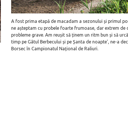
A fost prima etapă de macadam a sezonului și primul pod
ne așteptam cu probele foarte frumoase, dar extrem de difi
probleme grave. Am reușit să ținem un ritm bun și să urc
timp pe Gâtul Berbecului și pe Șanta de noapte', ne-a dec
Borsec în Campionatul Național de Raliuri.
ă
Pentru cine știe ceva avioane, numele Hennessey
Prima sportivă cu
Blackbird va suna ca un apropo. Unul pertinent, de
de noua ediție lim
altfel!
60° Hommage