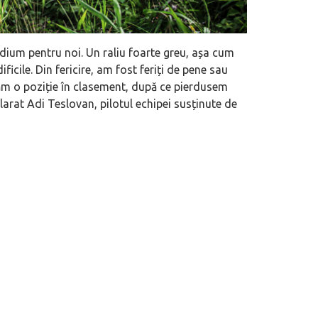
ium pentru noi. Un raliu foarte greu, așa cum
cile. Din fericire, am fost feriți de pene sau
ăm o poziție în clasement, după ce pierdusem
larat Adi Teslovan, pilotul echipei susținute de
 motor central a mărcii, omagiată
Dacă viața e „heavy duty”, măcar să-i 
itată Lamborghini Revuelto Miura
mai buni!