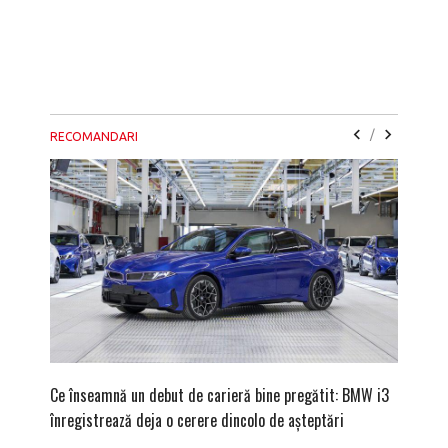
/
RECOMANDARI
Ce înseamnă un debut de carieră bine pregătit: BMW i3
Versiune
înregistrează deja o cerere dincolo de așteptări
mâna fe