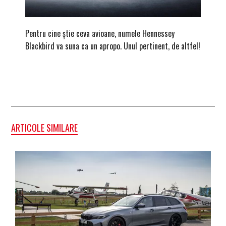
Pentru cine știe ceva avioane, numele Hennessey
Prima s
Blackbird va suna ca un apropo. Unul pertinent, de altfel!
noua ed
Homma
ARTICOLE SIMILARE