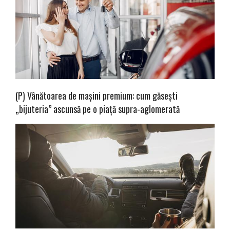
(P) Vânătoarea de mașini premium: cum găsești
„bijuteria” ascunsă pe o piață supra-aglomerată