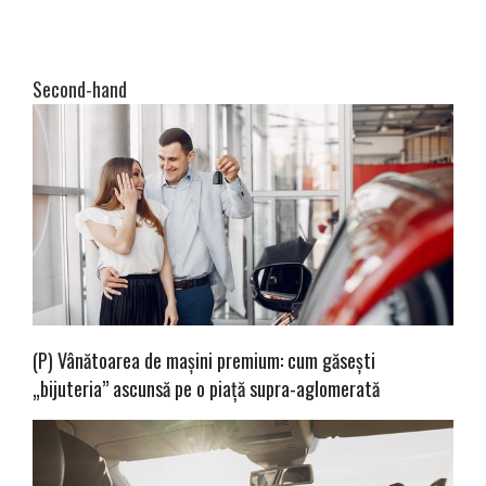
Second-hand
(P) Vânătoarea de mașini premium: cum găsești
„bijuteria” ascunsă pe o piață supra-aglomerată