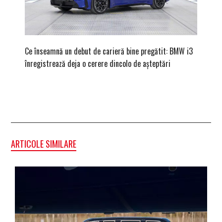
Ce înseamnă un debut de carieră bine pregătit: BMW i3
Versiune
înregistrează deja o cerere dincolo de așteptări
mâna fe
ARTICOLE SIMILARE