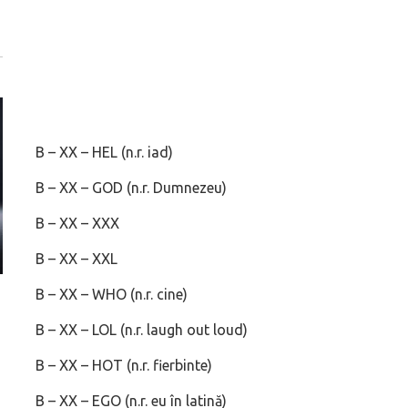
B – XX – HEL (n.r. iad)
B – XX – GOD (n.r. Dumnezeu)
B – XX – XXX
B – XX – XXL
B – XX – WHO (n.r. cine)
Prima sportivă cu motor central a mărcii, omagiată
Dacă viața e „heavy
de noua ediție limitată Lamborghini Revuelto Miura
mai buni!
B – XX – LOL (n.r. laugh out loud)
60° Hommage
B – XX – HOT (n.r. fierbinte)
B – XX – EGO (n.r. eu în latină)