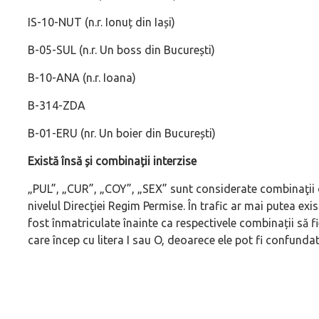
IS-10-NUT (n.r. Ionuț din Iași)
B-05-SUL (n.r. Un boss din București)
B-10-ANA (n.r. Ioana)
B-314-ZDA
B-01-ERU (nr. Un boier din București)
Există însă și combinații interzise
„PUL”, „CUR”, „COY”, „SEX” sunt considerate combinaţii o
nivelul Direcţiei Regim Permise. În trafic ar mai putea e
fost înmatriculate înainte ca respectivele combinații să f
care încep cu litera I sau O, deoarece ele pot fi confundate