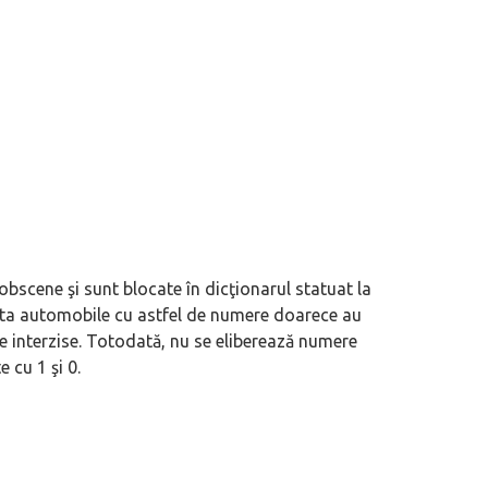
bscene şi sunt blocate în dicţionarul statuat la
xista automobile cu astfel de numere doarece au
ie interzise. Totodată, nu se eliberează numere
 cu 1 şi 0.