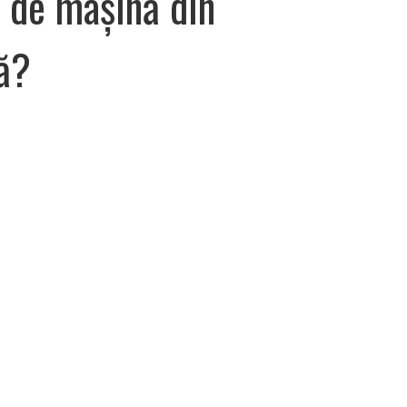
 de mașină din
tă?