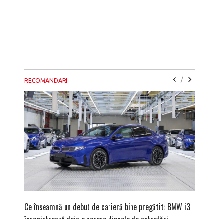
/
RECOMANDARI
Ce înseamnă un debut de carieră bine pregătit: BMW i3
Versiune