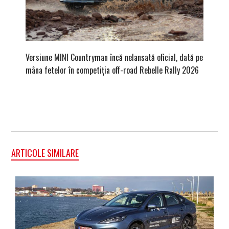
Versiune MINI Countryman încă nelansată oficial, dată pe
Pentru 
mâna fetelor în competiția off-road Rebelle Rally 2026
Blackbir
ARTICOLE SIMILARE