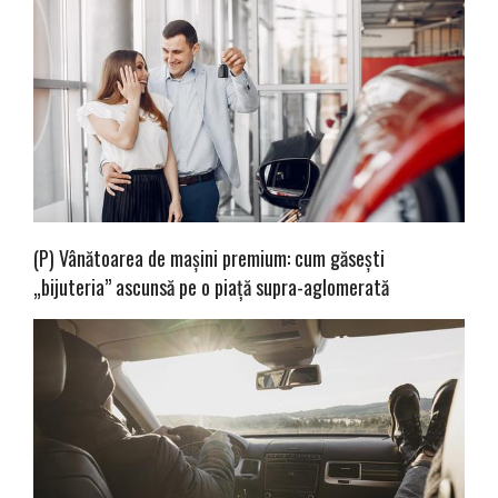
(P) Vânătoarea de mașini premium: cum găsești
„bijuteria” ascunsă pe o piață supra-aglomerată