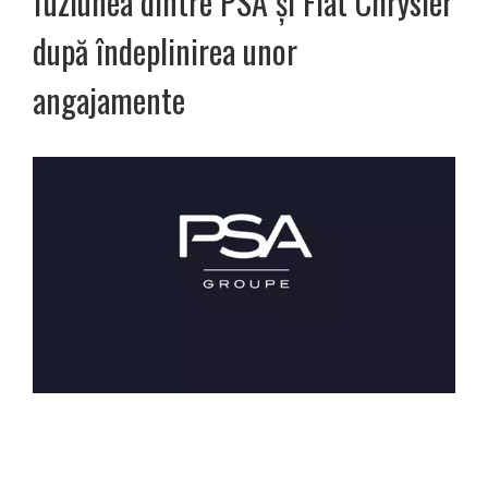
fuziunea dintre PSA şi Fiat Chrysler
după îndeplinirea unor
angajamente