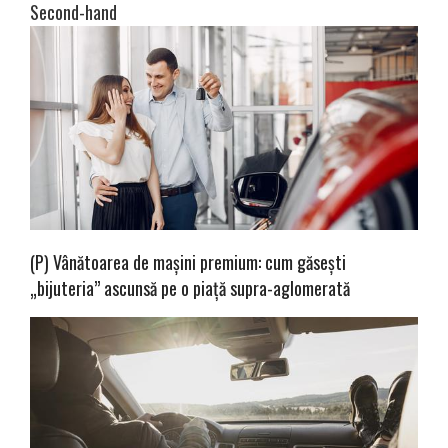
Second-hand
(P) Vânătoarea de mașini premium: cum găsești
„bijuteria” ascunsă pe o piață supra-aglomerată