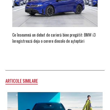
Ce înseamnă un debut de carieră bine pregătit: BMW i3
Versiune
înregistrează deja o cerere dincolo de așteptări
mâna fe
ARTICOLE SIMILARE