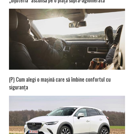
„bijuteria” ascunsă pe o piață supra-aglomerată
(P) Cum alegi o mașină care să îmbine confortul cu
siguranța