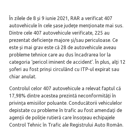
În zilele de 8 și 9 iunie 2021, RAR a verificat 407
autovehicule în cele șase județe menționate mai sus.
Dintre cele 407 autovehicule verificate, 225 au
prezentat deficiențe majore și/sau periculoase. Ce
este și mai grav este că 28 de autovehicule aveau
probleme tehnice care au dus încadrarea lor la
categoria ‘pericol iminent de accident’. În plus, alți 12
șoferi au fost prinși circulând cu ITP-ul expirat sau
chiar anulat.
Controlul celor 407 autovehicule a relevat faptul că
17,98% dintre acestea prezintă neconformități în
privința emisiilor poluante. Conducătorii vehiculelor
depistate cu probleme în trafic au fost amendați de
agenții de poliție rutieră care însoțeau echipajele
Control Tehnic în Trafic ale Registrului Auto Român.