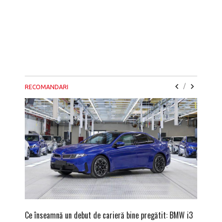
/
RECOMANDARI
Ce înseamnă un debut de carieră bine pregătit: BMW i3
Versiune