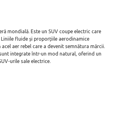
ieră mondială. Este un SUV coupe electric care
Liniile fluide și proporțiile aerodinamice
 duty”, măcar să-i ai alături pe cei
Nu doar un nou SUV premium: Xiaom
 acel aer rebel care a devenit semnătura mărcii.
N70/N90 ne spune pe șleau cum sunt
ă sunt integrate într-un mod natural, oferind un
automobilele chinezești
UV-urile sale electrice.