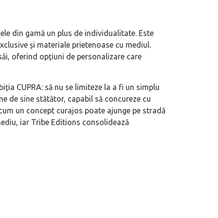
le din gamă un plus de individualitate. Este
 exclusive și materiale prietenoase cu mediul.
ăi, oferind opțiuni de personalizare care
iția CUPRA: să nu se limiteze la a fi un simplu
me de sine stătător, capabil să concureze cu
ă cum un concept curajos poate ajunge pe stradă
diu, iar Tribe Editions consolidează