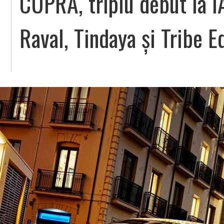
CUPRA, triplu debut la I
Raval, Tindaya și Tribe E