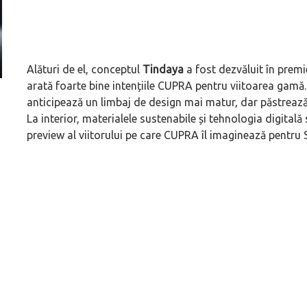
Alături de el, conceptul
Tindaya
a fost dezvăluit în prem
arată foarte bine intențiile CUPRA pentru viitoarea gamă. 
Prima sportivă cu motor central a mărcii, omagiată
Dacă viața e „heavy
anticipează un limbaj de design mai matur, dar păstrează
de noua ediție limitată Lamborghini Revuelto Miura
mai buni!
La interior, materialele sustenabile și tehnologia digital
60° Hommage
preview al viitorului pe care CUPRA îl imaginează pentru S