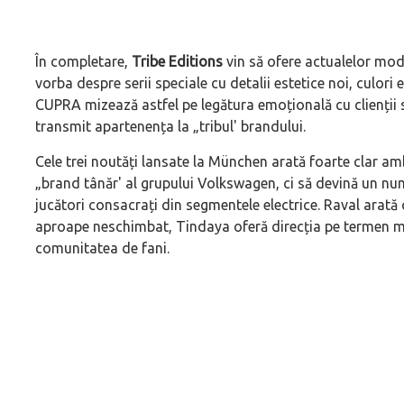
În completare,
Tribe Editions
vin să ofere actualelor mode
vorba despre serii speciale cu detalii estetice noi, culori
CUPRA mizează astfel pe legătura emoțională cu clienții s
transmit apartenența la „tribul' brandului.
Cele trei noutăți lansate la München arată foarte clar amb
„brand tânăr' al grupului Volkswagen, ci să devină un nu
jucători consacrați din segmentele electrice. Raval arat
aproape neschimbat, Tindaya oferă direcția pe termen me
comunitatea de fani.