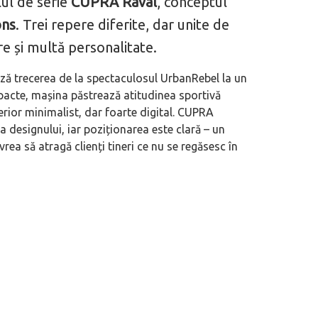
lul de serie
CUPRA Raval
, conceptul
ons
. Trei repere diferite, dar unite de
re și multă personalitate.
ză trecerea de la spectaculosul UrbanRebel la un
pacte, mașina păstrează atitudinea sportivă
nterior minimalist, dar foarte digital. CUPRA
designului, iar poziționarea este clară – un
rea să atragă clienți tineri ce nu se regăsesc în