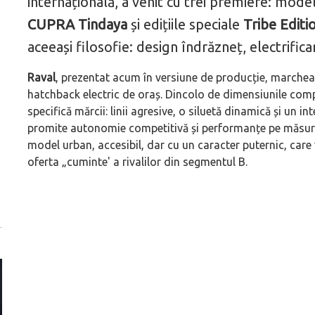
internațională, a venit cu trei premiere: mode
CUPRA Tindaya
și edițiile speciale
Tribe Editi
aceeași filosofie: design îndrăzneț, electrifica
Raval
, prezentat acum în versiune de producție, marchea
hatchback electric de oraș. Dincolo de dimensiunile com
specifică mărcii: linii agresive, o siluetă dinamică și un i
promite autonomie competitivă și performanțe pe măsura 
model urban, accesibil, dar cu un caracter puternic, care v
oferta „cuminte' a rivalilor din segmentul B.