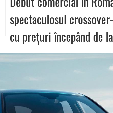
Debut comercial în Româ
spectaculosul crossover
cu prețuri începând de l