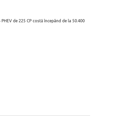
6 PHEV de 225 CP costă începând de la 50.400
 motor central a mărcii, omagiată
Dacă viața e „heavy duty”, măcar să-i 
itată Lamborghini Revuelto Miura
mai buni!