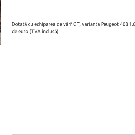
Dotată cu echiparea de vârf GT, varianta Peugeot 408 1.
de euro (TVA inclusă).
ă
Pentru cine știe ceva avioane, numele Hennessey
Prima sportivă cu
Blackbird va suna ca un apropo. Unul pertinent, de
de noua ediție lim
altfel!
60° Hommage