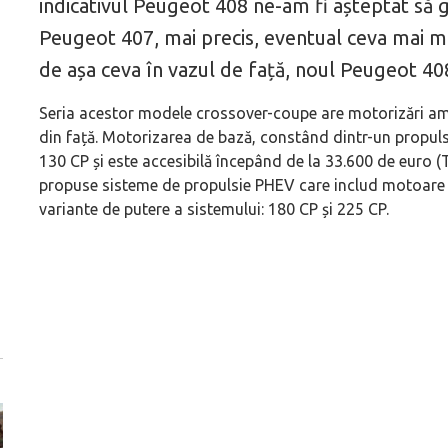
indicativul Peugeot 408 ne-am fi așteptat să g
Peugeot 407, mai precis, eventual ceva mai mi
de așa ceva în vazul de față, noul Peugeot 408
Seria acestor modele crossover-coupe are motorizări ampl
din față. Motorizarea de bază, constând dintr-un propulso
130 CP și este accesibilă începând de la 33.600 de euro (T
propuse sisteme de propulsie PHEV care includ motoare cu
variante de putere a sistemului: 180 CP și 225 CP.