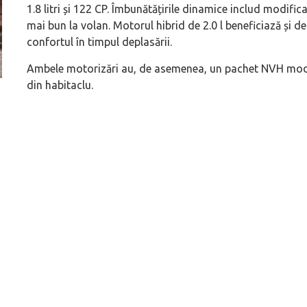
1.8 litri și 122 CP. Îmbunătățirile dinamice includ modific
mai bun la volan. Motorul hibrid de 2.0 l beneficiază și d
confortul în timpul deplasării.
Ambele motorizări au, de asemenea, un pachet NVH mode
din habitaclu.
ă
Pentru cine știe ceva avioane, numele Hennessey
Prima sportivă cu
Blackbird va suna ca un apropo. Unul pertinent, de
de noua ediție lim
altfel!
60° Hommage