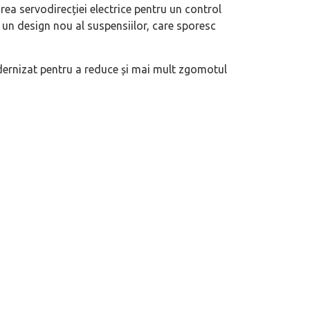
area servodirecției electrice pentru un control
e un design nou al suspensiilor, care sporesc
rnizat pentru a reduce și mai mult zgomotul
 motor central a mărcii, omagiată
Dacă viața e „heavy duty”, măcar să-i 
itată Lamborghini Revuelto Miura
mai buni!