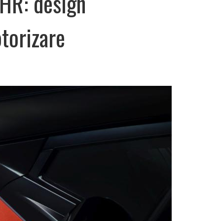
-HR: design
torizare