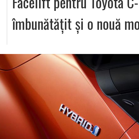
Facelift pentru Toyota C
îmbunătățit şi o nouă mo