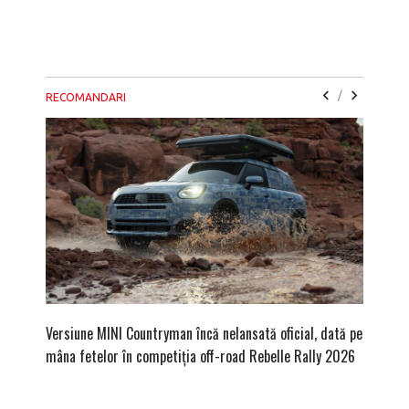
/
RECOMANDARI
Versiune MINI Countryman încă nelansată oficial, dată pe
Pentru 
mâna fetelor în competiția off-road Rebelle Rally 2026
Blackbir