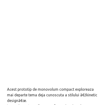
Acest prototip de monovolum compact exploreaza
mai departe tema deja cunoscuta a stilului â€žkinetic
designâ€œ.