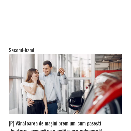
Second-hand
(P) Vânătoarea de mașini premium: cum găsești
„bijuteria” ascunsă pe o piață supra-aglomerată