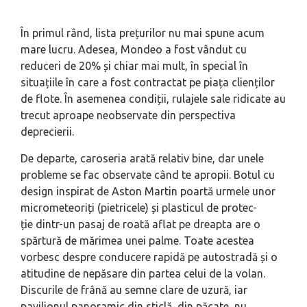
În primul rând, lista prețurilor nu mai spune acum
mare lucru. Adesea, Mondeo a fost vândut cu
reduceri de 20% și chiar mai mult, în special în
situațiile în care a fost contractat pe piața clienților
de flote. În asemenea condiții, rulajele sale ridicate au
trecut aproape neobservate din perspectiva
deprecierii.
De departe, caroseria arată relativ bine, dar unele
probleme se fac observate când te apropii. Botul cu
design inspirat de Aston Martin poartă urmele unor
micrometeoriți (pietricele) și plasticul de protec-
ție dintr-un pasaj de roată aflat pe dreapta are o
spărtură de mărimea unei palme. Toate acestea
vorbesc despre conducere rapidă pe autostradă și o
atitudine de nepăsare din partea celui de la volan.
Discurile de frână au semne clare de uzură, iar
pavilionul panoramic din sticlă, din păcate, nu