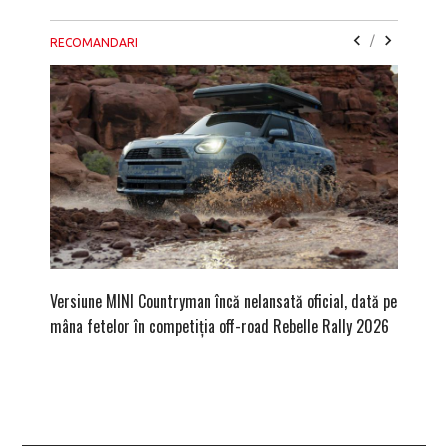
/
RECOMANDARI
Versiune MINI Countryman încă nelansată oficial, dată pe
Pentru 
mâna fetelor în competiția off-road Rebelle Rally 2026
Blackbir