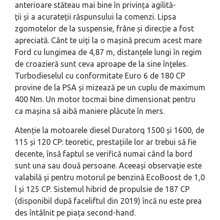
anterioare stăteau mai bine în privința agilită-
ții și a acurateții răspunsului la comenzi. Lipsa
zgomotelor de la suspensie, frâne și direcție a fost
apreciată. Cânt te uiți la o mașină precum acest mare
Ford cu lungimea de 4,87 m, distanțele lungi în regim
de croazieră sunt ceva aproape de la sine înțeles.
Turbodieselul cu conformitate Euro 6 de 180 CP
provine de la PSA și mizează pe un cuplu de maximum
400 Nm. Un motor tocmai bine dimensionat pentru
ca mașina să aibă maniere plăcute în mers.
Atenție la motoarele diesel Duratorq 1500 și 1600, de
115 și 120 CP: teoretic, prestațiile lor ar trebui să fie
decente, însă faptul se verifică numai când la bord
sunt una sau două persoane. Aceeași observație este
valabilă și pentru motorul pe benzină EcoBoost de 1,0
l și 125 CP. Sistemul hibrid de propulsie de 187 CP
(disponibil după faceliftul din 2019) încă nu este prea
des întâlnit pe piața second-hand.