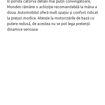
În pofida câtorva detalii mai puțin convingătoare,
Mondeo rămâne o achiziție recomandabilă la mâna a
doua. Automobilul oferă mult spațiu și confort ridicat
la prețuri modice. Atenție la motorizările de bază cu
putere redusă, de acestea nu se pot lega pretenții
dinamice serioase.