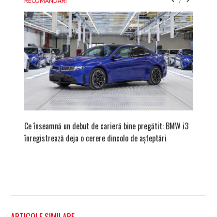
RECOMANDARI
Ce înseamnă un debut de carieră bine pregătit: BMW i3
Versiune
înregistrează deja o cerere dincolo de așteptări
mâna fe
ARTICOLE SIMILARE