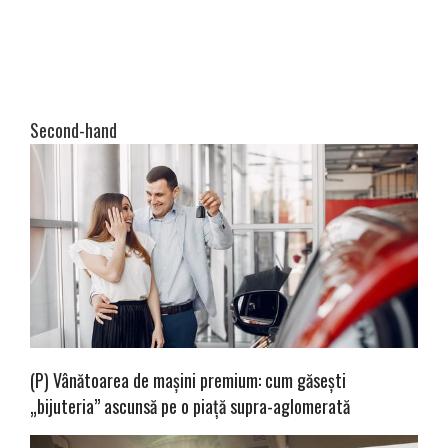
Second-hand
(P) Vânătoarea de mașini premium: cum găsești
„bijuteria” ascunsă pe o piață supra-aglomerată