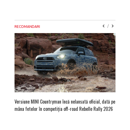
/
RECOMANDARI
Versiune MINI Countryman încă nelansată oficial, dată pe
Pentru 
mâna fetelor în competiția off-road Rebelle Rally 2026
Blackbir