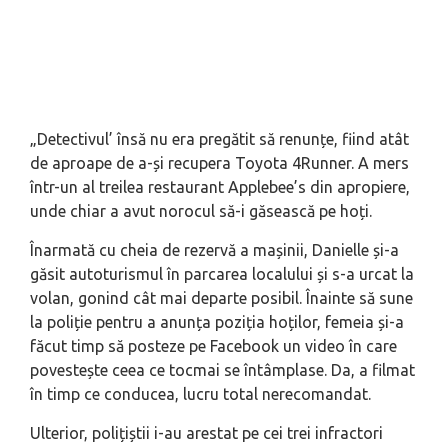
„Detectivul’ însă nu era pregătit să renunțe, fiind atât
de aproape de a-și recupera Toyota 4Runner. A mers
într-un al treilea restaurant Applebee’s din apropiere,
unde chiar a avut norocul să-i găsească pe hoți.
Înarmată cu cheia de rezervă a mașinii, Danielle și-a
găsit autoturismul în parcarea localului și s-a urcat la
volan, gonind cât mai departe posibil. Înainte să sune
la poliție pentru a anunța poziția hoților, femeia și-a
făcut timp să posteze pe Facebook un video în care
povestește ceea ce tocmai se întâmplase. Da, a filmat
în timp ce conducea, lucru total nerecomandat.
Ulterior, polițiștii i-au arestat pe cei trei infractori