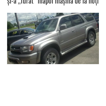
și-a „furat” înapoi mașina de la hoți