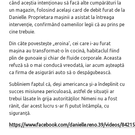
când aceștia intenționau să facă alte cumpărături la
un magazin, folosind același card de debit furat de la
Danielle. Proprietara mașinii a asistat la întreaga
intervenție, confirmând oamenilor legii că au prins pe
cine trebuie.
Din câte povestește „eroina’, cei care i-au furat
mașina au transformat-o în cocină, habitaclul fiind
plin de gunoaie și chiar de fluide corporale. Aceasta
refuză să o mai conducă vreodată, iar acum așteaptă
ca firma de asigurări auto să o despăgubească.
Subliniem faptul că, deși americanca și-a îndeplinit cu
succes misiunea periculoasă, astfel de situații ar
trebui lăsate în grija autorităților. Nimeni nu a fost
rănit, dar acest lucru s-ar fi putut întâmpla, cu
siguranță.
https://www.facebook.com/danielle.reno.39/videos/8421