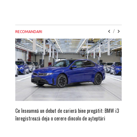
/
RECOMANDARI
Ce înseamnă un debut de carieră bine pregătit: BMW i3
Versiune
înregistrează deja o cerere dincolo de așteptări
mâna fe