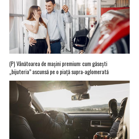
(P) Vânătoarea de mașini premium: cum găsești
„bijuteria” ascunsă pe o piață supra-aglomerată