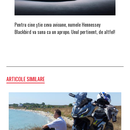
Pentru cine știe ceva avioane, numele Hennessey
Prima s
Blackbird va suna ca un apropo. Unul pertinent, de altfel!
noua ed
Homma
ARTICOLE SIMILARE