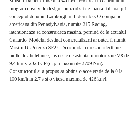
Stilistul Daniel Chinchilla s-a facut remarcat in cadrul unui
program creativ de design sponzorizat de marca italiana, prin
conceptul denumit Lamborghini Indomable. O companie
americana din Pennsiylvania, numita 215 Racing,
intentioneaza sa construiasca masina, pornind de la actualul
Gallardo. Modelul destinat comercializarii ar putea fi numit
Mostro Di-Potenza SF22. Deocamdata nu s-au oferit prea
multe detalii tehnice, insa este de asteptat o motorizare V8 de
9,4 litri si 2028 CP (cuplu maxim de 2709 Nm).
Constructorul si-a propus sa obtina o acceleratie de la 0 la
100 km/h in 2,7 s si o viteza maxima de 426 km/h.