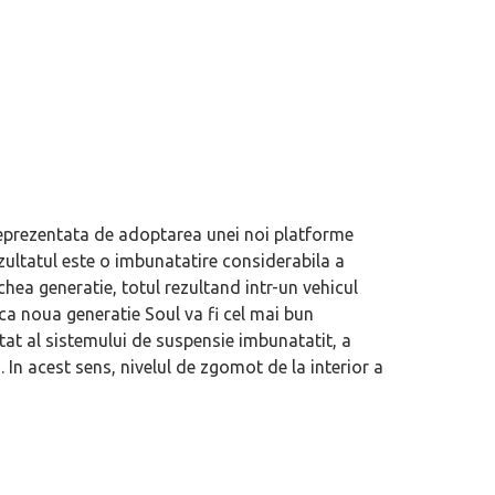
eprezentata de adoptarea unei noi platforme
ezultatul este o imbunatatire considerabila a
chea generatie, totul rezultand intr-un vehicul
ca noua generatie Soul va fi cel mai bun
eva avioane, numele Hennessey
Prima sportivă cu motor central a mă
ltat al sistemului de suspensie imbunatatit, a
ca un apropo. Unul pertinent, de
de noua ediție limitată Lamborghini 
. In acest sens, nivelul de zgomot de la interior a
60° Hommage