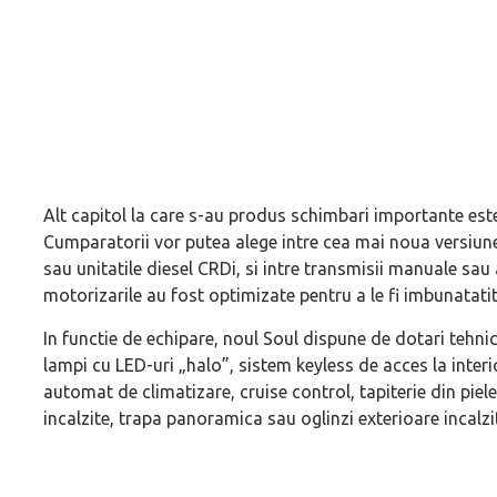
Alt capitol la care s-au produs schimbari importante este 
Cumparatorii vor putea alege intre cea mai noua versiune a
sau unitatile diesel CRDi, si intre transmisii manuale sa
motorizarile au fost optimizate pentru a le fi imbunatatite
In functie de echipare, noul Soul dispune de dotari tehni
lampi cu LED-uri „halo”, sistem keyless de acces la inter
automat de climatizare, cruise control, tapiterie din piel
incalzite, trapa panoramica sau oglinzi exterioare incalzit