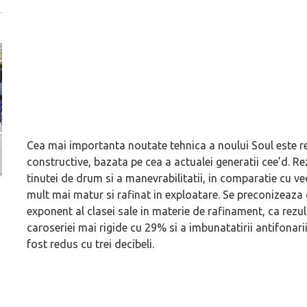
Cea mai importanta noutate tehnica a noului Soul este r
constructive, bazata pe cea a actualei generatii cee’d. R
tinutei de drum si a manevrabilitatii, in comparatie cu ve
mult mai matur si rafinat in exploatare. Se preconizeaza 
Versiune MINI Countryman încă nelansată oficial, dată
Pentru cine știe c
exponent al clasei sale in materie de rafinament, ca rezu
pe mâna fetelor în competiția off-road Rebelle Rally
Blackbird va suna 
caroseriei mai rigide cu 29% si a imbunatatirii antifonarii
2026
altfel!
fost redus cu trei decibeli.