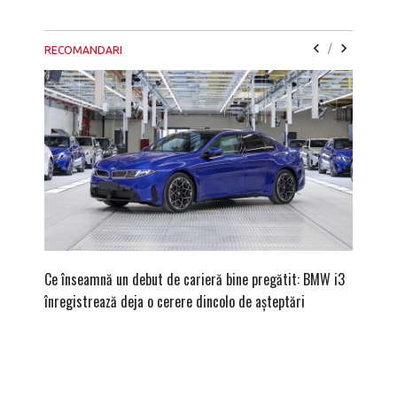
/
RECOMANDARI
Ce înseamnă un debut de carieră bine pregătit: BMW i3
Versiune
înregistrează deja o cerere dincolo de așteptări
mâna fe