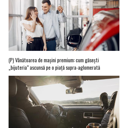
(P) Vânătoarea de mașini premium: cum găsești
„bijuteria” ascunsă pe o piață supra-aglomerată