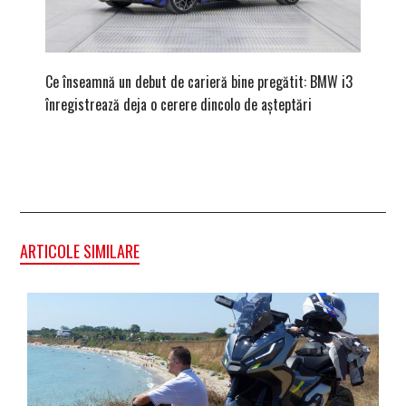
Ce înseamnă un debut de carieră bine pregătit: BMW i3
Versiune
înregistrează deja o cerere dincolo de așteptări
mâna fe
ARTICOLE SIMILARE