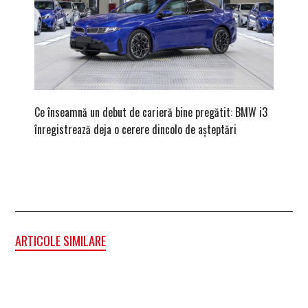
Ce înseamnă un debut de carieră bine pregătit: BMW i3
Versiune
înregistrează deja o cerere dincolo de așteptări
mâna fe
ARTICOLE SIMILARE