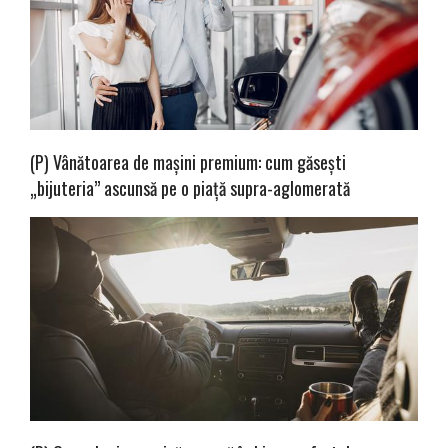
(P) Vânătoarea de mașini premium: cum găsești
„bijuteria” ascunsă pe o piață supra-aglomerată