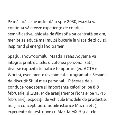
Pe măsură ce ne îndreptăm spre 2030, Mazda va
continua să creeze experiențe de condus
semnificative, ghidate de filosofia sa centrată pe om,
menite să aducă mai multă bucurie în viața de zi cu zi,
inspirând și energizând oamenii.
Spațiul showroomului Mazda Trans Aoyama va
integra, printre altele: o cafenea personalizată,
diverse expoziții tematice temporare (ex: ACTA+
Works), evenimente (evenimente programate: Sesiune
de discuții: Stilul meu personal – Plăcerea de a
conduce roadstere și importanța culorilor' pe 8-9
februarie, și „Atelier de aranjamente florale' pe 15-16
februarie), expoziții de vehicule (modele de producție,
mașini concept, automobile istorice Mazda etc.),
experiențe de test-drive cu Mazda MX-5 și altele.