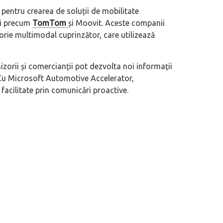
e pentru crearea de soluții de mobilitate
ii precum
TomTom
și Moovit. Aceste companii
orie multimodal cuprinzător, care utilizează
zorii și comercianții pot dezvolta noi informații
. Cu Microsoft Automotive Accelerator,
 facilitate prin comunicări proactive.