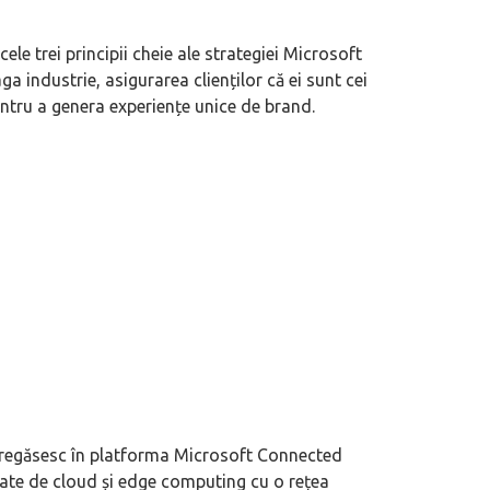
ele trei principii cheie ale strategiei Microsoft
ga industrie, asigurarea clienților că ei sunt cei
entru a genera experiențe unice de brand.
e regăsesc în platforma Microsoft Connected
sate de cloud și edge computing cu o rețea