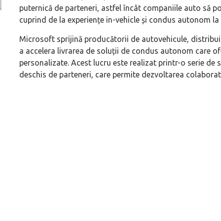
puternică de parteneri, astfel încât companiile auto să p
cuprind de la experiențe in-vehicle și condus autonom la se
Versiune MINI Countryman încă nelansată oficial, dată
Pentru cine știe c
pe mâna fetelor în competiția off-road Rebelle Rally
Blackbird va suna 
Microsoft sprijină producătorii de autovehicule, distribuito
2026
altfel!
a accelera livrarea de soluții de condus autonom care of
personalizate. Acest lucru este realizat printr-o serie de s
deschis de parteneri, care permite dezvoltarea colaborat