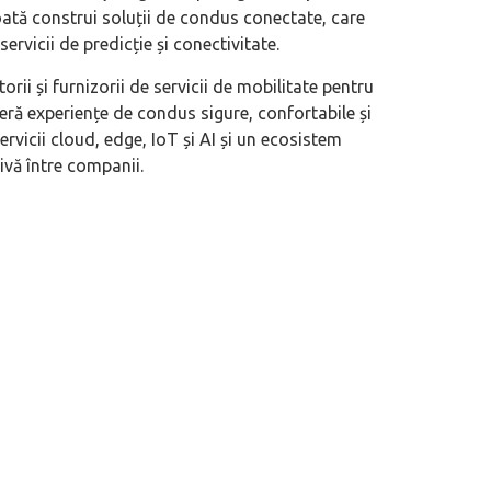
oată construi soluții de condus conectate, care
rvicii de predicție și conectivitate.
eva avioane, numele Hennessey
Prima sportivă cu motor central a mă
ca un apropo. Unul pertinent, de
de noua ediție limitată Lamborghini 
rii și furnizorii de servicii de mobilitate pentru
60° Hommage
eră experiențe de condus sigure, confortabile și
ervicii cloud, edge, IoT și AI și un ecosistem
ivă între companii.