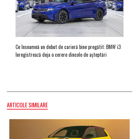
Ce înseamnă un debut de carieră bine pregătit: BMW i3
Versiune
înregistrează deja o cerere dincolo de așteptări
mâna fe
ARTICOLE SIMILARE