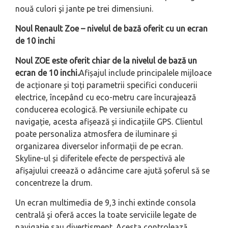
nouă culori şi jante pe trei dimensiuni.
Noul Renault Zoe – nivelul de bază oferit cu un ecran
de 10 inchi
Noul ZOE este oferit chiar de la nivelul de bază un
ecran de 10 inchi.
Afișajul include principalele mijloace
de acționare și toți parametrii specifici conducerii
electrice, începând cu
eco-metru
care încurajează
conducerea ecologică. Pe versiunile echipate cu
navigație, acesta afișează și indicațiile GPS. Clientul
poate personaliza atmosfera de iluminare și
organizarea diverselor informații de pe ecran.
Skyline
-ul și diferitele efecte de perspectivă ale
afișajului creează o adâncime care ajută șoferul să se
concentreze la drum.
Un ecran multimedia de 9,3 inchi extinde consola
centrală şi oferă acces la toate serviciile legate de
navigație sau divertisment. Acesta controlează