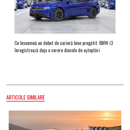
Ce înseamnă un debut de carieră bine pregătit: BMW i3
Versiune
înregistrează deja o cerere dincolo de așteptări
mâna fe
ARTICOLE SIMILARE