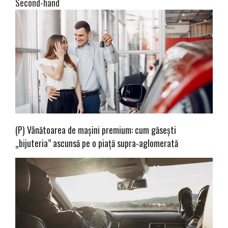
Second-hand
(P) Vânătoarea de mașini premium: cum găsești
„bijuteria” ascunsă pe o piață supra-aglomerată