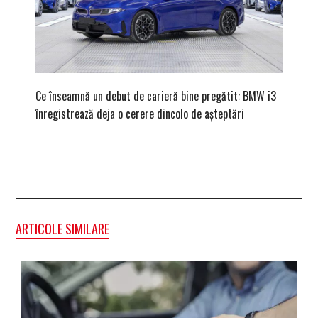
Ce înseamnă un debut de carieră bine pregătit: BMW i3
Versiune
înregistrează deja o cerere dincolo de așteptări
mâna fe
ARTICOLE SIMILARE