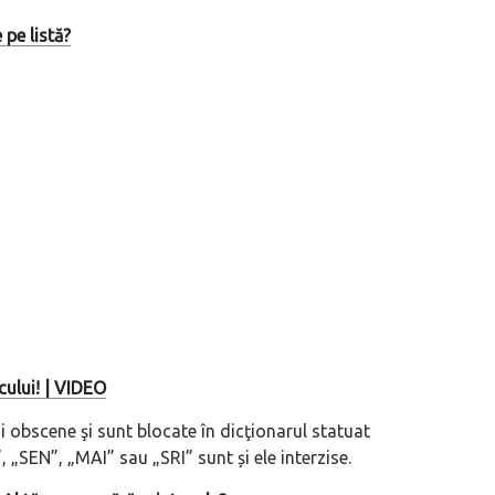
pe listă?
cului! | VIDEO
i obscene şi sunt blocate în dicţionarul statuat
 „SEN”, „MAI” sau „SRI” sunt și ele interzise.