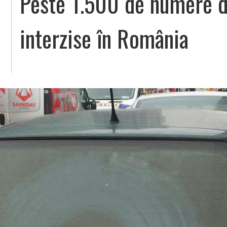
Peste 1.500 de numere d
interzise în România