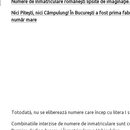
Numere de înmatriculare românești lipsite de imaginație. 
Nici Pitești, nici Câmpulung! În București a fost prima f
Versiune MINI Countryman încă nelansată oficial, dată
Pentru cine știe c
număr mare
pe mâna fetelor în competiția off-road Rebelle Rally
Blackbird va suna 
2026
altfel!
Totodată, nu se eliberează numere care încep cu litera I s
Combinatiile interzise de numere de inmatriculare sunt cu