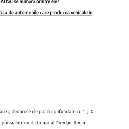
Al tău se numără printre ele?
abrica de automobile care producea vehicule în
eva avioane, numele Hennessey
Prima sportivă cu motor central a mă
ca un apropo. Unul pertinent, de
de noua ediție limitată Lamborghini 
60° Hommage
au O, deoarece ele pot fi confundate cu 1 şi 0.
prinse într-un dictionar al Direcţiei Regim