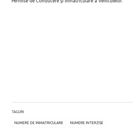
Permise de Conducere şi Înmatriculare a Vehiculelor.
TAGURI
NUMERE DE INMATRICULARE
NUMERE INTERZISE