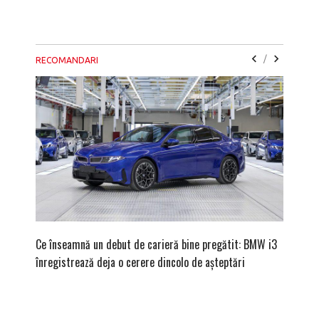
/
RECOMANDARI
Ce înseamnă un debut de carieră bine pregătit: BMW i3
Versiune
înregistrează deja o cerere dincolo de așteptări
mâna fe