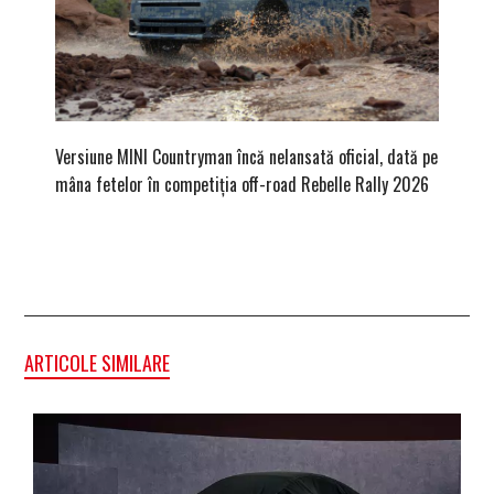
Versiune MINI Countryman încă nelansată oficial, dată pe
Pentru 
mâna fetelor în competiția off-road Rebelle Rally 2026
Blackbir
ARTICOLE SIMILARE