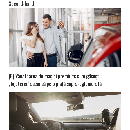
Second-hand
(P) Vânătoarea de mașini premium: cum găsești
„bijuteria” ascunsă pe o piață supra-aglomerată