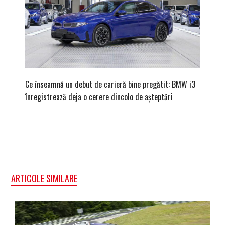
Ce înseamnă un debut de carieră bine pregătit: BMW i3
Versiune
înregistrează deja o cerere dincolo de așteptări
mâna fe
ARTICOLE SIMILARE