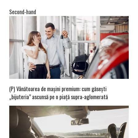
Second-hand
(P) Vânătoarea de mașini premium: cum găsești
„bijuteria” ascunsă pe o piață supra-aglomerată