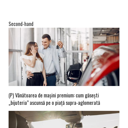
Second-hand
(P) Vânătoarea de mașini premium: cum găsești
„bijuteria” ascunsă pe o piață supra-aglomerată