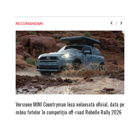
/
RECOMANDARI
Versiune MINI Countryman încă nelansată oficial, dată pe
Pentru 
mâna fetelor în competiția off-road Rebelle Rally 2026
Blackbir