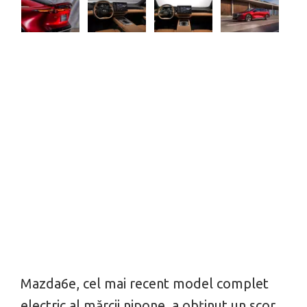
Mazda6e, cel mai recent model complet
electric al mărcii nipone, a obținut un scor