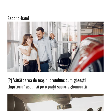
Second-hand
(P) Vânătoarea de mașini premium: cum găsești
„bijuteria” ascunsă pe o piață supra-aglomerată