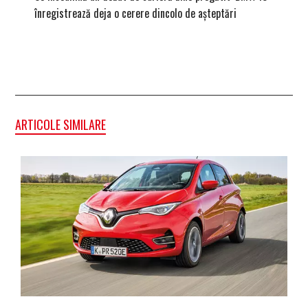
înregistrează deja o cerere dincolo de așteptări
mâna fe
ARTICOLE SIMILARE