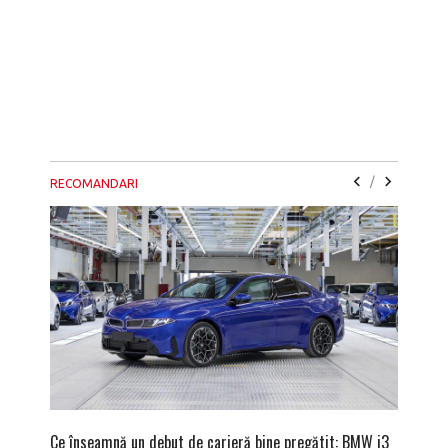
/
RECOMANDARI
Ce înseamnă un debut de carieră bine pregătit: BMW i3
Versiune