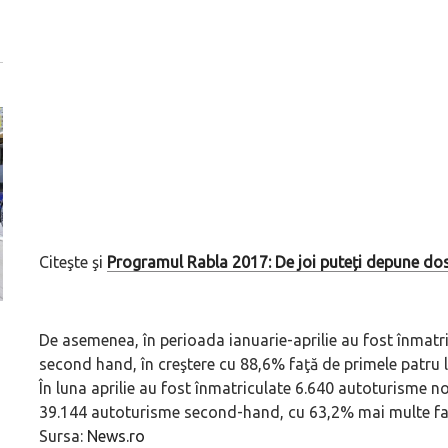
Citeşte şi
Programul Rabla 2017: De joi puteți depune dos
Versiune MINI Countryman încă nelansată oficial, dată
Pentru cine știe c
De asemenea, în perioada ianuarie-aprilie au fost înmat
pe mâna fetelor în competiția off-road Rebelle Rally
Blackbird va suna 
second hand, în creştere cu 88,6% faţă de primele patru l
2026
altfel!
În luna aprilie au fost înmatriculate 6.640 autoturisme noi
39.144 autoturisme second-hand, cu 63,2% mai multe faţă
Sursa:
News.ro