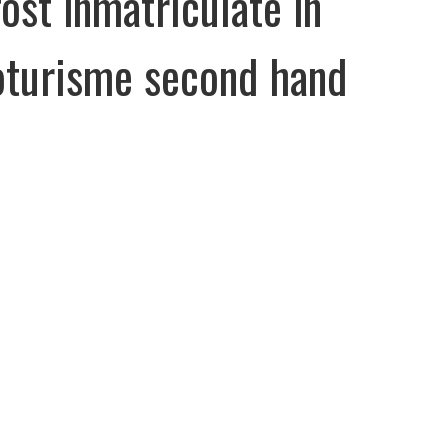
fost înmatriculate în
oturisme second hand