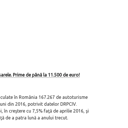
arele. Prime de până la 11.500 de euro!
eva avioane, numele Hennessey
Prima sportivă cu motor central a mă
riculate în România 167.267 de autoturisme
ca un apropo. Unul pertinent, de
de noua ediție limitată Lamborghini 
uni din 2016, potrivit datelor DRPCIV.
60° Hommage
, în creştere cu 7,5% faţă de aprilie 2016, şi
 de a patra lună a anului trecut.