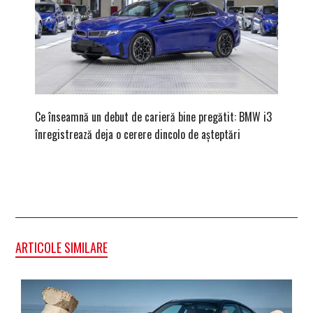
Ce înseamnă un debut de carieră bine pregătit: BMW i3
Versiune
înregistrează deja o cerere dincolo de așteptări
mâna fe
ARTICOLE SIMILARE