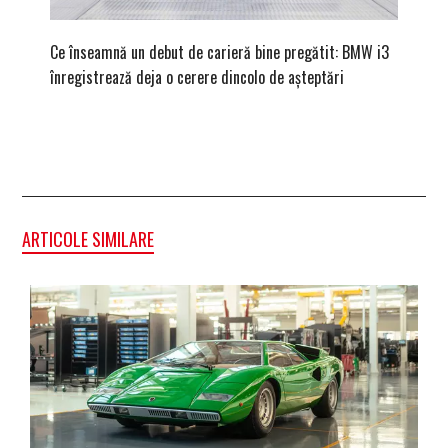
Ce înseamnă un debut de carieră bine pregătit: BMW i3
Versiune
înregistrează deja o cerere dincolo de așteptări
mâna fe
ARTICOLE SIMILARE