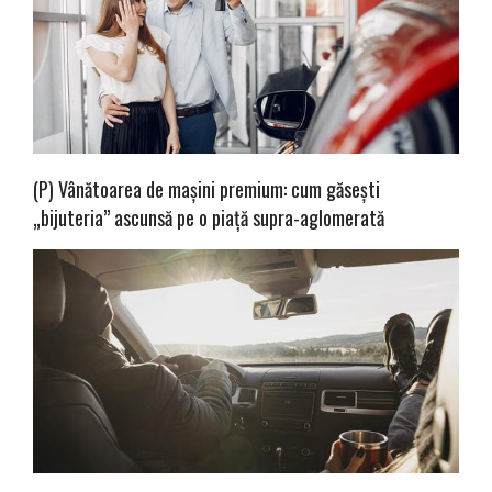
(P) Vânătoarea de mașini premium: cum găsești
„bijuteria” ascunsă pe o piață supra-aglomerată