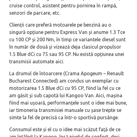
cruise control, asistent pentru pornirea în rampă,
senzori de parcare, etc.
Clienții care preferă motoarele pe benzină au o
singură opțiune pentru Express Van și anume 1.3 Tce
cu 100 CP și 200 Nm, în timp ce variantele diesel sunt
în număr de două și vizează deja clasicul propulsor
1.5 Blue dCi cu 75 sau 95 CP. Nu există opțiunea unei
transmisii automate aici.
La drumul de întoarcere (Crama Apogeum – Renault
Bucharest Connected) am condus un exemplar cu
motorizarea 1.5 Blue dCi cu 95 CP, fiind la fel cu ce
am găsit și sub capotă lui Kangoo Van. Aici, mașina
fiind mai ușoară, performanțele sunt o idee mai bune,
iar timoneria transmisiei manuale cu șase trepte se
simte la fel de precisă ca într-o sportivă pursânge.
Consumul este și el cu o idee mai scăzut față de ce
am întâlnit la Kangoo, însă nivelul de confort, deși