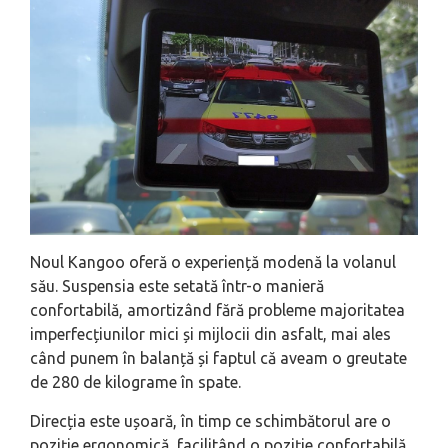
Noul Kangoo oferă o experiență modenă la volanul
său. Suspensia este setată într-o manieră
confortabilă, amortizând fără probleme majoritatea
imperfecțiunilor mici și mijlocii din asfalt, mai ales
când punem în balanță și faptul că aveam o greutate
de 280 de kilograme în spate.
Direcția este ușoară, în timp ce schimbătorul are o
poziție ergonomică, facilitând o poziție confortabilă