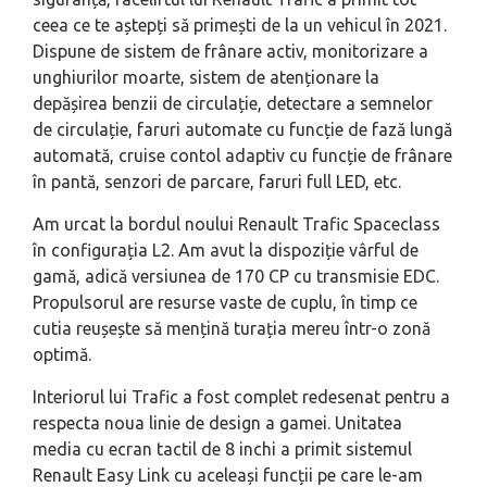
ceea ce te aștepți să primești de la un vehicul în 2021.
Dispune de sistem de frânare activ, monitorizare a
unghiurilor moarte, sistem de atenționare la
depășirea benzii de circulație, detectare a semnelor
de circulație, faruri automate cu funcție de fază lungă
automată, cruise contol adaptiv cu funcție de frânare
în pantă, senzori de parcare, faruri full LED, etc.
Am urcat la bordul noului Renault Trafic Spaceclass
în configurația L2. Am avut la dispoziție vârful de
gamă, adică versiunea de 170 CP cu transmisie EDC.
Propulsorul are resurse vaste de cuplu, în timp ce
cutia reușește să mențină turația mereu într-o zonă
optimă.
Interiorul lui Trafic a fost complet redesenat pentru a
respecta noua linie de design a gamei. Unitatea
media cu ecran tactil de 8 inchi a primit sistemul
Renault Easy Link cu aceleași funcții pe care le-am