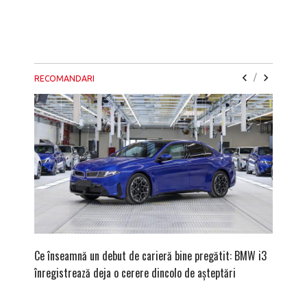
/
RECOMANDARI
Ce înseamnă un debut de carieră bine pregătit: BMW i3
Versiune
înregistrează deja o cerere dincolo de așteptări
mâna fe