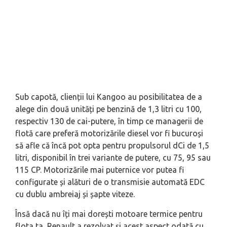
Sub capotă, clienții lui Kangoo au posibilitatea de a
alege din două unități pe benzină de 1,3 litri cu 100,
respectiv 130 de cai-putere, în timp ce managerii de
flotă care preferă motorizările diesel vor fi bucuroși
să afle că încă pot opta pentru propulsorul dCi de 1,5
litri, disponibil în trei variante de putere, cu 75, 95 sau
115 CP. Motorizările mai puternice vor putea fi
configurate și alături de o transmisie automată EDC
cu dublu ambreiaj și șapte viteze.
Însă dacă nu îți mai dorești motoare termice pentru
flota ta, Renault a rezolvat și acest aspect odată cu