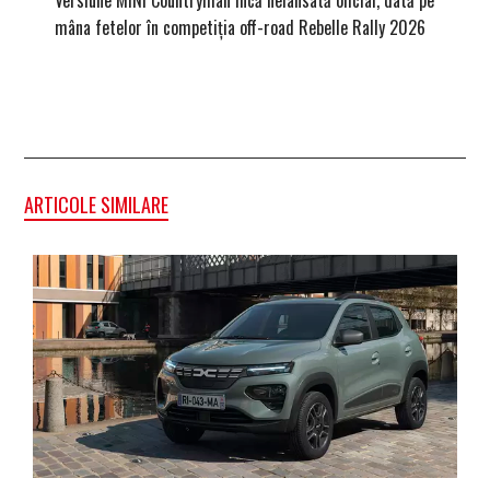
Versiune MINI Countryman încă nelansată oficial, dată pe
Pentru 
mâna fetelor în competiția off-road Rebelle Rally 2026
Blackbir
ARTICOLE SIMILARE