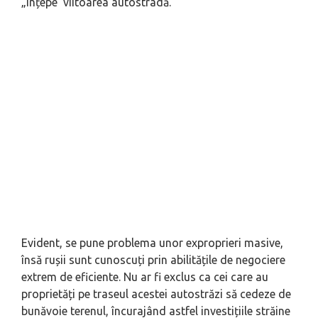
„înțepe’ viitoarea autostradă.
Evident, se pune problema unor exproprieri masive,
însă rușii sunt cunoscuți prin abilitățile de negociere
extrem de eficiente. Nu ar fi exclus ca cei care au
proprietăți pe traseul acestei autostrăzi să cedeze de
bunăvoie terenul, încurajând astfel investițiile străine