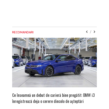
/
RECOMANDARI
Ce înseamnă un debut de carieră bine pregătit: BMW i3
Versiune
înregistrează deja o cerere dincolo de așteptări
mâna fe