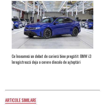
Ce înseamnă un debut de carieră bine pregătit: BMW i3
Versiune
înregistrează deja o cerere dincolo de așteptări
mâna fe
ARTICOLE SIMILARE