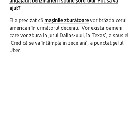
angajatul benzinăriei îi spune șoferului: Pot să vă
ajut?’
El a precizat că
mașinile zburătoare
vor brăzda cerul
american în următorul deceniu. ‘Vor exista oameni
care vor zbura în jurul Dallas-ului, în Texas’, a spus el.
‘Cred că se va întâmpla în zece ani’, a punctat șeful
Uber.