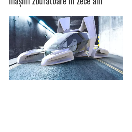
mașini zburătoare în zece ani