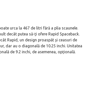
oate urca la 467 de litri fără a plia scaunele.
i mult decât putea să-ți ofere Rapid Spaceback.
ecât Rapid, un design proaspăt și ceasuri de
gur, dar au o diagonală de 10.25 inchi. Unitatea
onală de 9.2 inchi, de asemenea, opțională.