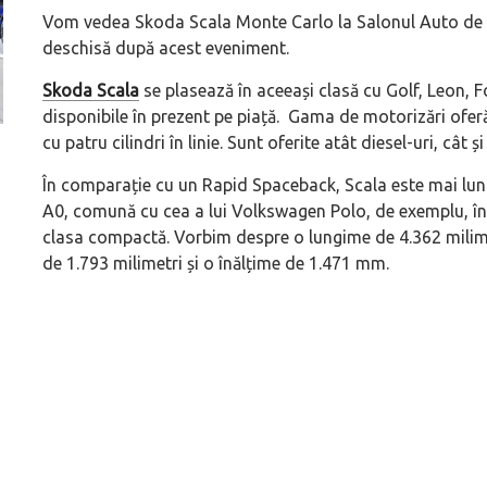
Vom vedea Skoda Scala Monte Carlo la Salonul Auto de la 
deschisă după acest eveniment.
Skoda Scala
se plasează în aceeași clasă cu Golf, Leon, F
disponibile în prezent pe piață. Gama de motorizări oferă 
cu patru cilindri în linie. Sunt oferite atât diesel-uri, cât 
Versiune MINI Countryman încă nelansată oficial, dată
Pentru cine știe c
pe mâna fetelor în competiția off-road Rebelle Rally
Blackbird va suna 
În comparație cu un Rapid Spaceback, Scala este mai lung
2026
altfel!
A0, comună cu cea a lui Volkswagen Polo, de exemplu, în 
clasa compactă. Vorbim despre o lungime de 4.362 milime
de 1.793 milimetri și o înălțime de 1.471 mm.