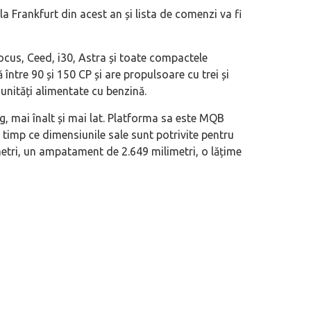
Frankfurt din acest an și lista de comenzi va fi
ocus, Ceed, i30, Astra și toate compactele
între 90 și 150 CP și are propulsoare cu trei și
și unități alimentate cu benzină.
eva avioane, numele Hennessey
Prima sportivă cu motor central a mă
ca un apropo. Unul pertinent, de
de noua ediție limitată Lamborghini 
, mai înalt și mai lat. Platforma sa este MQB
60° Hommage
timp ce dimensiunile sale sunt potrivite pentru
tri, un ampatament de 2.649 milimetri, o lățime