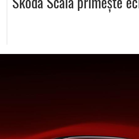
Skoda Scala primește ec