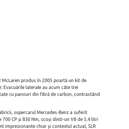
 McLaren produs în 2005 poartă un kit de
Evacuările laterale au acum câte trei
ntate cu panouri din fibră de carbon, contrastând
 motor central a mărcii, omagiată
Dacă viața e „heavy duty”, măcar să-i 
itată Lamborghini Revuelto Miura
mai buni!
bricii, supercarul Mercedes-Benz a suferit
 700 CP și 830 Nm, scoși dintr-un V8 de 5,4 litri
 impresionante chiar și contextul actual, SLR