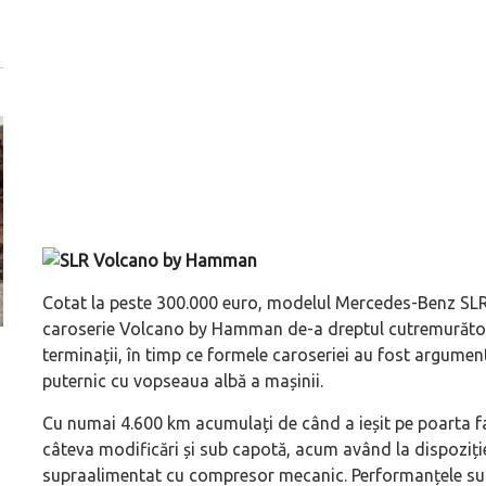
Cotat la peste 300.000 euro, modelul Mercedes-Benz SLR
caroserie Volcano by Hamman de-a dreptul cutremurător. 
terminații, în timp ce formele caroseriei au fost argume
ă
Pentru cine știe ceva avioane, numele Hennessey
Prima sportivă cu
puternic cu vopseaua albă a mașinii.
Blackbird va suna ca un apropo. Unul pertinent, de
de noua ediție lim
altfel!
60° Hommage
Cu numai 4.600 km acumulați de când a ieșit pe poarta fa
câteva modificări și sub capotă, acum având la dispoziție
supraalimentat cu compresor mecanic. Performanțele sunt