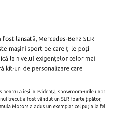
 a fost lansată, Mercedes-Benz SLR
e mașini sport pe care ți le poți
că la nivelul exigențelor celor mai
ră kit-uri de personalizare care
lus pentru a ieși în evidență, showroom-urile unor
nul trecut a fost vândut un SLR foarte țipător,
rmula Motors a adus un exemplar cel puțin la fel