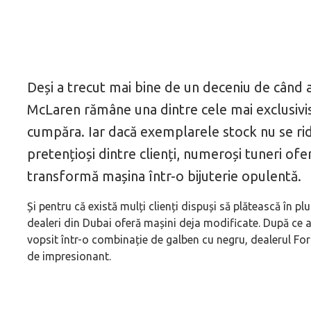
Deși a trecut mai bine de un deceniu de când
McLaren rămâne una dintre cele mai exclusivist
cumpăra. Iar dacă exemplarele stock nu se ridi
pretențioși dintre clienți, numeroși tuneri ofe
transformă mașina într-o bijuterie opulentă.
Și pentru că există mulți clienți dispuși să plătească în p
dealeri din Dubai oferă mașini deja modificate. După ce a
vopsit într-o combinație de galben cu negru, dealerul Fo
de impresionant.