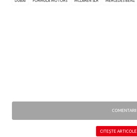
DUBAI
FORMULA MOTORS
MCLAREN SLR
MERCEDES BENZ
COMENTARI
CITEȘTE ARTICOLE