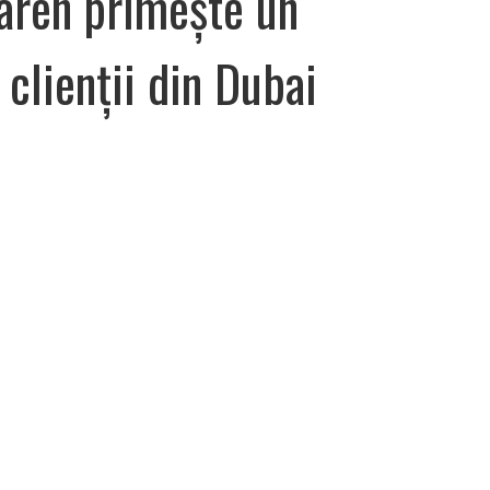
ren primește un
 clienții din Dubai