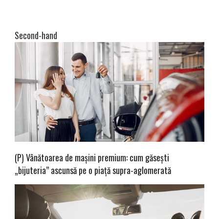
Second-hand
(P) Vânătoarea de mașini premium: cum găsești
„bijuteria” ascunsă pe o piață supra-aglomerată