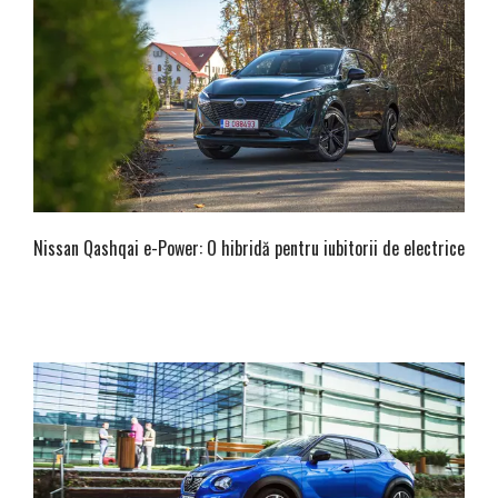
Nissan Qashqai e-Power: O hibridă pentru iubitorii de electrice