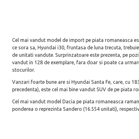
Cel mai vandut model de import pe piata romaneasca este
ce sora sa, Hyundai i30, fruntasa de luna trecuta, trebui
de unitati vandute. Surprinzatoare este prezenta, pe pozi
vandut in 128 de exemplare, fara doar si poate ca urmare
stocurilor.
Vanzari foarte bune are si Hyundai Santa Fe, care, cu 183
precedenta), este cel mai bine vandut SUV de pe piata 
Cel mai vandut model Dacia pe piata romaneasca ramane L
ponderea o reprezinta Sandero (16.554 unitati), respectiv