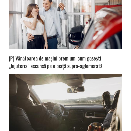
(P) Vânătoarea de mașini premium: cum găsești
„bijuteria” ascunsă pe o piață supra-aglomerată