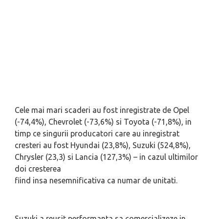
Cele mai mari scaderi au fost inregistrate de Opel
(-74,4%), Chevrolet (-73,6%) si Toyota (-71,8%), in
timp ce singurii producatori care au inregistrat
cresteri au fost Hyundai (23,8%), Suzuki (524,8%),
Chrysler (23,3) si Lancia (127,3%) – in cazul ultimilor
doi cresterea
fiind insa nesemnificativa ca numar de unitati.
Suzuki a reusit performanta sa comercializeze in