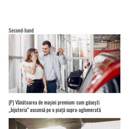
Second-hand
(P) Vânătoarea de mașini premium: cum găsești
„bijuteria” ascunsă pe o piață supra-aglomerată