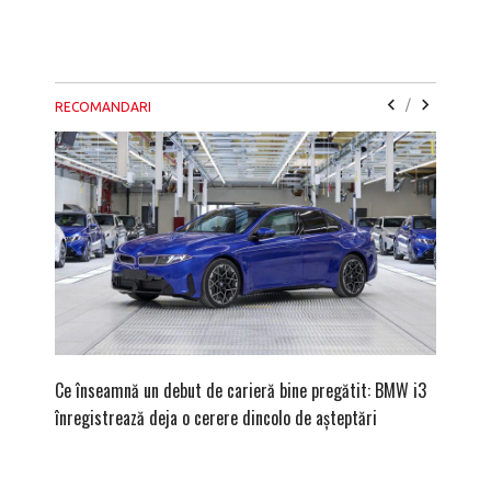
/
RECOMANDARI
Ce înseamnă un debut de carieră bine pregătit: BMW i3
Versiune
înregistrează deja o cerere dincolo de așteptări
mâna fe