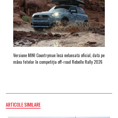
Versiune MINI Countryman încă nelansată oficial, dată pe
Pentru 
mâna fetelor în competiția off-road Rebelle Rally 2026
Blackbir
ARTICOLE SIMILARE