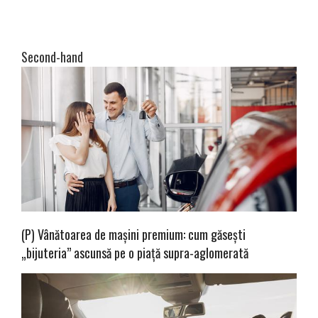
Second-hand
(P) Vânătoarea de mașini premium: cum găsești
„bijuteria” ascunsă pe o piață supra-aglomerată